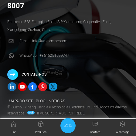
8007
Endereço : 538 Fangqiao Road, SlP-Xiangcheng Cooperative Zone,
Xiangcheng, Suzhou, China
E-mail : info@workersbee.com
WhatsApp : +8615251599747
CONTATE-NOS
MAPA DO SITE
BLOG
NOTÍCIAS
© Suzhou Yihang Ciência e Tecnologia Eletrônica Co., Ltd. Todos os direitos
reservados .
IPv6 SUPORTADO POR REDE
Lar
Produtos
Contato
WhatsApp