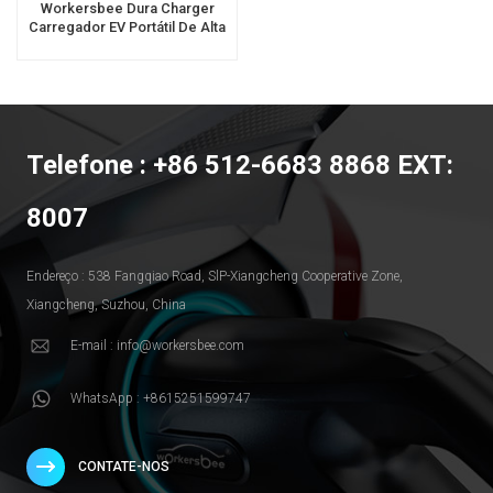
Workersbee Dura Charger
Carregador EV Portátil De Alta
Potência Para Carregamento
Rápido Em Casa
Telefone : +86 512-6683 8868 EXT:
8007
Endereço : 538 Fangqiao Road, SlP-Xiangcheng Cooperative Zone,
Xiangcheng, Suzhou, China
E-mail : info@workersbee.com
WhatsApp : +8615251599747
CONTATE-NOS