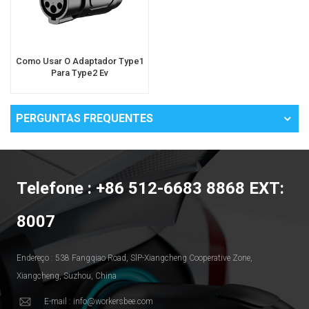
Como Usar O Adaptador Type1
Para Type2 Ev
PERGUNTAS FREQUENTES
Telefone : +86 512-6683 8868 EXT:
8007
Endereço : 538 Fangqiao Road, SlP-Xiangcheng Cooperative Zone,
Xiangcheng, Suzhou, China
E-mail : info@workersbee.com