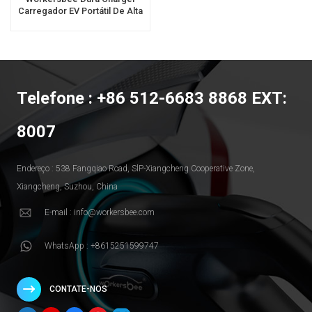
Carregador EV Portátil De Alta
Potência Para Carregamento
Rápido Em Casa
Telefone : +86 512-6683 8868 EXT:
8007
Endereço : 538 Fangqiao Road, SlP-Xiangcheng Cooperative Zone,
Xiangcheng, Suzhou, China
E-mail : info@workersbee.com
WhatsApp : +8615251599747
CONTATE-NOS