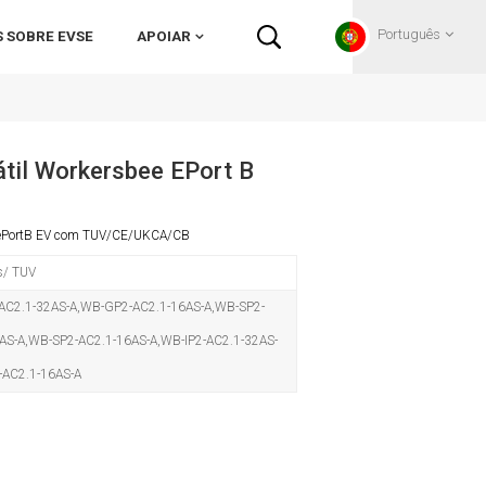
Português
 SOBRE EVSE
APOIAR
English
átil Workersbee EPort B
Français
e2 ePortB EV com TUV/CE/UKCA/CB
Deutsch
s/ TUV
Русский
C2.1-32AS-A,WB-GP2-AC2.1-16AS-A,WB-SP2-
AS-A,WB-SP2-AC2.1-16AS-A,WB-IP2-AC2.1-32AS-
Italiano
-AC2.1-16AS-A
español
Português