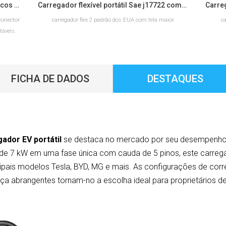
Carregador portátil para veículos elétricos Workersbee IEC 62196 Tipo 2 com corrente ajustável.
Carregador flexível portátil Sae j17722 com certificação ETL para uso doméstico
conector
carregador flex 2 padrão dos EUA com tela maior
ca
táveis.
pções de
mento na
FICHA DE DADOS
DESTAQUES
LEIA MAIS
ador EV portátil
se destaca no mercado por seu desempenho r
 de 7 kW em uma fase única com cauda de 5 pinos, este carr
incipais modelos Tesla, BYD, MG e mais. As configurações de cor
ça abrangentes tornam-no a escolha ideal para proprietários d