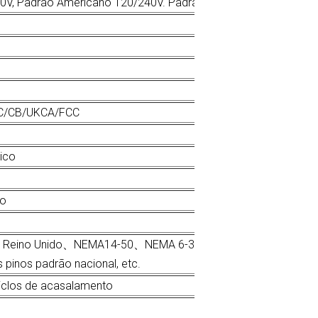
20V, Padrão Americano 120/240V. Padrão Europeu 230V
C/CB/UKCA/FCC
tico
do
ais、Reino Unido、NEMA14-50、NEMA 6-30P、NEMA 10-50P Sch
pinos padrão nacional, etc.
iclos de acasalamento