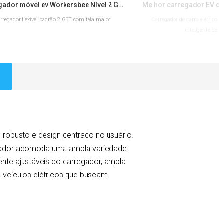
Carregador móvel ev Workersbee Nível 2 GBT para uso na estrada
rregador flexível padrão 2 GBT com tela maior
Carregador de carro elétrico
inteligente de
LEIA MAIS
LEIA 
obusto e design centrado no usuário.
egador acomoda uma ampla variedade
rente ajustáveis do carregador, ampla
e veículos elétricos que buscam