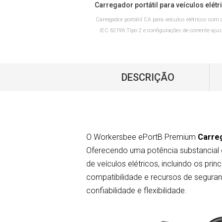
Carregador portátil CA para veículos elétricos com 
IEC 62196 Tipo 2 e configurações de corrente ajus
Disponível nas versões de 6–16 A e 10–32 A com o
plugue Schuko ou CEE para aplicações de carrega
Europa.
DESCRIÇÃO
LEIA MAIS
O Workersbee ePortB Premium
Carreg
Oferecendo uma potência substancial
de veículos elétricos, incluindo os pr
compatibilidade e recursos de seguran
confiabilidade e flexibilidade.