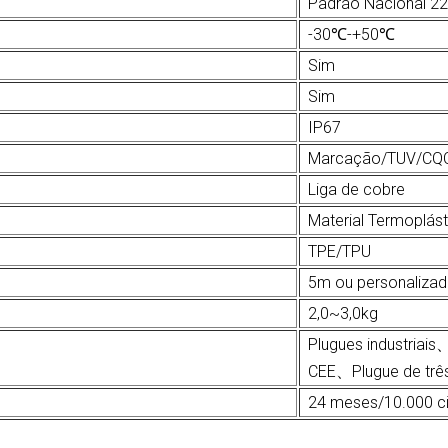
Padrão Nacional 2
-30℃-+50℃
Sim
Sim
IP67
Marcação/TUV/CQ
Liga de cobre
Material Termoplás
TPE/TPU
5m ou personaliza
2,0~3,0kg
Plugues industri
CEE、Plugue de três 
24 meses/10.000 c