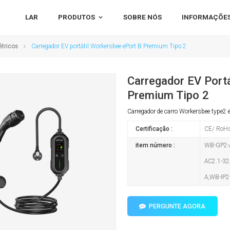
LAR
PRODUTOS
SOBRE NÓS
INFORMAÇÕES
étricos
Carregador EV portátil Workersbee ePort B Premium Tipo 2
Carregador EV Port
Premium Tipo 2
Carregador de carro Workersbee typ
Certificação :
CE/ RoH
item número :
WB-GP2-A
AC2.1-32
A,WB-IP2
PERGUNTE AGORA