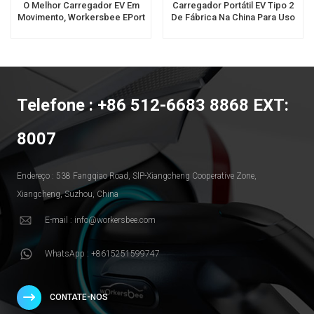
O Melhor Carregador EV Em
Carregador Portátil EV Tipo 2
Movimento, Workersbee EPort
De Fábrica Na China Para Uso
Um Carregador Para Uso
Doméstico
Doméstico Sae J1772
Telefone : +86 512-6683 8868 EXT:
8007
Endereço : 538 Fangqiao Road, SlP-Xiangcheng Cooperative Zone,
Xiangcheng, Suzhou, China
E-mail : info@workersbee.com
WhatsApp : +8615251599747
CONTATE-NOS