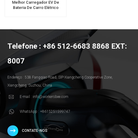
Melhor Carregador EV De
Bateria De Carro Elétrico
Portátil EVSE Tipo 2 De 7 KW
Telefone : +86 512-6683 8868 EXT:
8007
Endereço : 538 Fangqiao Road, SlP-Xiangcheng Cooperative Zone,
Xiangcheng, Suzhou, China
E-mail : info@workersbee.com
WhatsApp : +8615251599747
CONTATE-NOS