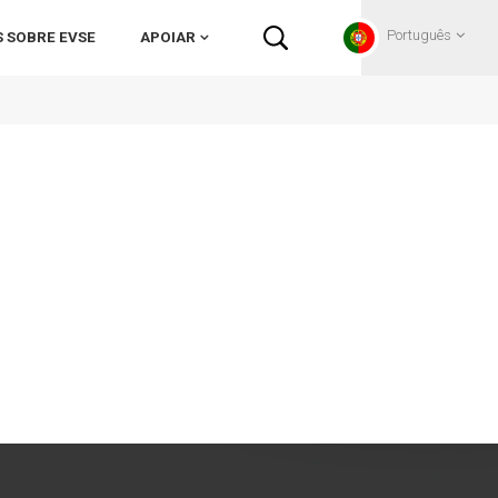
Português
 SOBRE EVSE
APOIAR
English
Français
Deutsch
Русский
Italiano
español
Português