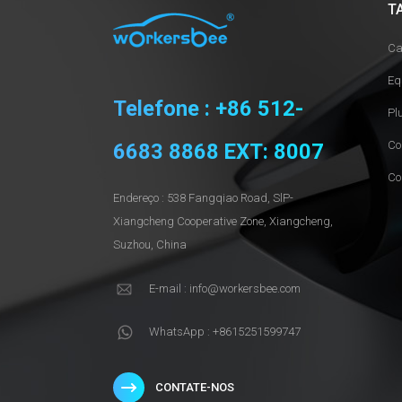
T
Ca
Eq
Telefone : +86 512-
Pl
Co
6683 8868 EXT: 8007
Co
Endereço : 538 Fangqiao Road, SlP-
Xiangcheng Cooperative Zone, Xiangcheng,
Suzhou, China
E-mail : info@workersbee.com
WhatsApp : +8615251599747
CONTATE-NOS