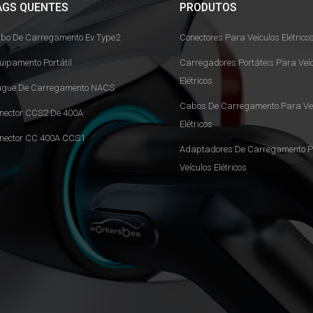
AGS QUENTES
PRODUTOS
bo De Carregamento Ev Type2
Conectores Para Veículos Elétrico
uipamento Portátil
Carregadores Portáteis Para Veí
Elétricos
ugue De Carregamento NACS
Cabos De Carregamento Para Veí
nector CCS2 De 400A
Elétricos
nector CC 400A CCS1
Adaptadores De Carregamento 
Veículos Elétricos