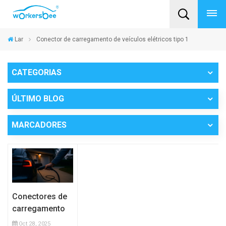
Lar
Conector de carregamento de veículos elétricos tipo 1
CATEGORIAS
ÚLTIMO BLOG
MARCADORES
Conectores de
carregamento
de veículos
Oct 28, 2025