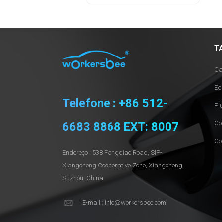
T
Ca
Eq
Telefone : +86 512-
Pl
Co
6683 8868 EXT: 8007
Co
Endereço : 538 Fangqiao Road, SlP-
Xiangcheng Cooperative Zone, Xiangcheng,
Suzhou, China
E-mail : info@workersbee.com