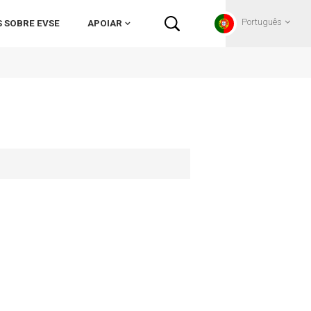
Português
 SOBRE EVSE
APOIAR
English
Français
Deutsch
Русский
Italiano
español
Português