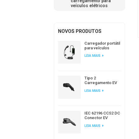
carregamento para
veículos elétricos
NOVOS PRODUTOS
Carregador portátil
para veículos
elétricos
LEIA MAIS
Workersbee IEC
62196 Tipo 2 com
corrente ajustável.
Tipo 2
Carregamento EV
Padrão Europeu AC
LEIA MAIS
EV Plug Fabricante
IEC 62196 CCS2 DC
Conector EV
Carregador para
LEIA MAIS
Estação de
Carregamento EV