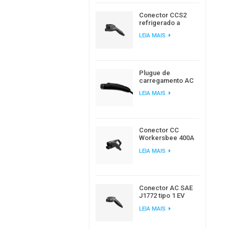
Conector CCS2
refrigerado a
líquido da
LEIA MAIS
Workersbee para
carregamento de
veículos elétricos
de alta potência.
Plugue de
carregamento AC
Workersbee
LEIA MAIS
Gen1.0 NACS para
carregamento de
veículos elétricos
em casa e no local
de trabalho
Conector CC
Workersbee 400A
CCS2 com
LEIA MAIS
resfriamento
natural para
carregamento
rápido.
Conector AC SAE
J1772 tipo 1 EV
para carregamento
LEIA MAIS
de carro elétrico