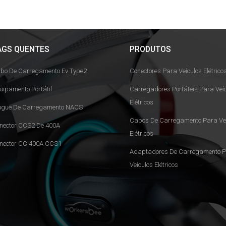
AGS QUENTES
PRODUTOS
bo De Carregamento Ev Type2
Conectores Para Veículos Elétrico
uipamento Portátil
Carregadores Portáteis Para Veí
Elétricos
ugue De Carregamento NACS
Cabos De Carregamento Para Veí
nector CCS2 De 400A
Elétricos
nector CC 400A CCS1
Adaptadores De Carregamento 
Veículos Elétricos