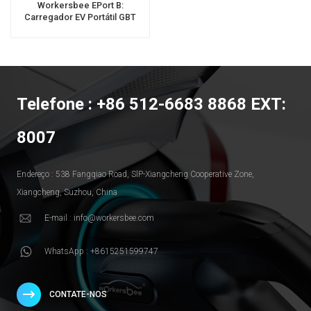
Workersbee EPort B:
Carregador EV Portátil GBT
Avançado Com Tela Interativa
Telefone : +86 512-6683 8868 EXT:
8007
Endereço : 538 Fangqiao Road, SlP-Xiangcheng Cooperative Zone,
Xiangcheng, Suzhou, China
E-mail : info@workersbee.com
WhatsApp : +8615251599747
CONTATE-NOS