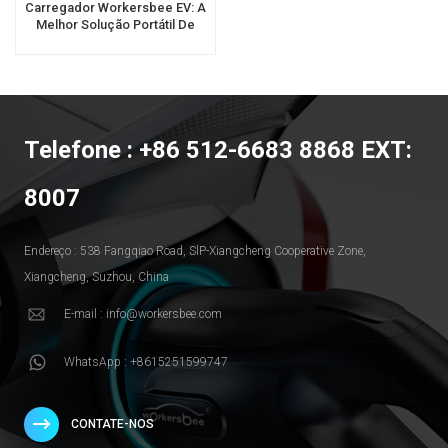
Carregador Workersbee EV: A
Melhor Solução Portátil De
Carregamento GBT EV
Telefone : +86 512-6683 8868 EXT:
8007
Endereço : 538 Fangqiao Road, SlP-Xiangcheng Cooperative Zone,
Xiangcheng, Suzhou, China
E-mail : info@workersbee.com
WhatsApp : +8615251599747
CONTATE-NOS