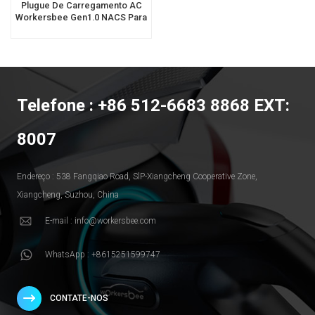
Plugue De Carregamento AC
Workersbee Gen1.0 NACS Para
Carregamento De Veículos
Elétricos Em Casa E No Local
De Trabalho
Telefone : +86 512-6683 8868 EXT:
8007
Endereço : 538 Fangqiao Road, SlP-Xiangcheng Cooperative Zone,
Xiangcheng, Suzhou, China
E-mail : info@workersbee.com
WhatsApp : +8615251599747
CONTATE-NOS