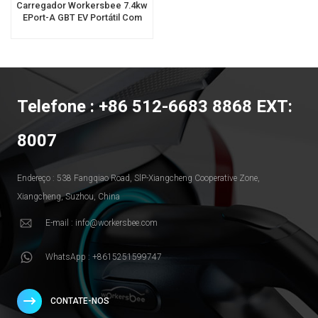
Carregador Workersbee 7.4kw
EPort-A GBT EV Portátil Com
Certificação CE
Telefone : +86 512-6683 8868 EXT:
8007
Endereço : 538 Fangqiao Road, SlP-Xiangcheng Cooperative Zone,
Xiangcheng, Suzhou, China
E-mail : info@workersbee.com
WhatsApp : +8615251599747
CONTATE-NOS