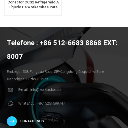
Conector CCS2 Refrigerado A
Líquido Da Workersbee Para
Carregamento De Veículos
Elétricos De Alta Potência.
Telefone : +86 512-6683 8868 EXT:
8007
Endereço : 538 Fangqiao Road, SlP-Xiangcheng Cooperative Zone,
Xiangcheng, Suzhou, China
E-mail : info@workersbee.com
WhatsApp : +8615251599747
CONTATE-NOS