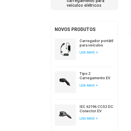
carregamento para
veículos elétricos
NOVOS PRODUTOS
Carregador portátil
para veículos
elétricos
LEIA MAIS
Workersbee IEC
62196 Tipo 2 com
corrente ajustável.
Tipo 2
Carregamento EV
Padrão Europeu AC
LEIA MAIS
EV Plug Fabricante
IEC 62196 CCS2 DC
Conector EV
Carregador para
LEIA MAIS
Estação de
Carregamento EV