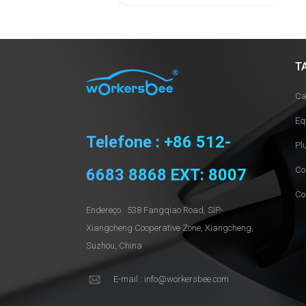
T
Ca
Eq
Telefone : +86 512-
Pl
Co
6683 8868 EXT: 8007
Co
Endereço : 538 Fangqiao Road, SlP-
Xiangcheng Cooperative Zone, Xiangcheng,
Suzhou, China
E-mail : info@workersbee.com