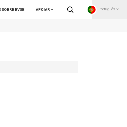
Português
 SOBRE EVSE
APOIAR
English
Français
Deutsch
Русский
Italiano
español
Português