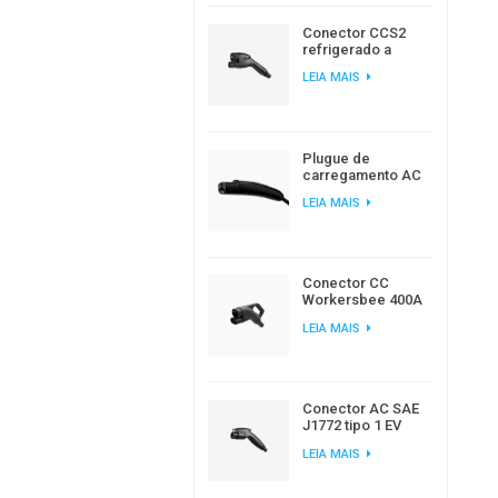
Conector CCS2
refrigerado a
líquido da
LEIA MAIS
Workersbee para
carregamento de
veículos elétricos
de alta potência.
Plugue de
carregamento AC
Workersbee
LEIA MAIS
Gen1.0 NACS para
carregamento de
veículos elétricos
em casa e no local
de trabalho
Conector CC
Workersbee 400A
CCS2 com
LEIA MAIS
resfriamento
natural para
carregamento
rápido.
Conector AC SAE
J1772 tipo 1 EV
para carregamento
LEIA MAIS
de carro elétrico