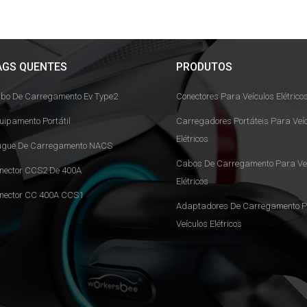
AGS QUENTES
PRODUTOS
bo De Carregamento Ev Type2
Conectores Para Veículos Elétrico
uipamento Portátil
Carregadores Portáteis Para Veí
Elétricos
ugue De Carregamento NACS
Cabos De Carregamento Para Veí
nector CCS2 De 400A
Elétricos
nector CC 400A CCS1
Adaptadores De Carregamento 
Veículos Elétricos