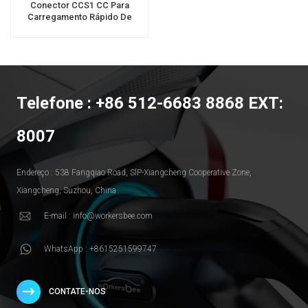
Conector CCS1 CC Para
Carregamento Rápido De
Veículos Elétricos EV Plugue
Telefone : +86 512-6683 8868 EXT:
8007
Endereço : 538 Fangqiao Road, SlP-Xiangcheng Cooperative Zone,
Xiangcheng, Suzhou, China
E-mail : info@workersbee.com
WhatsApp : +8615251599747
CONTATE-NOS