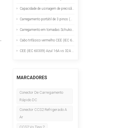
Nederlands
Capacidade de usinagem de precisão: torneamento suíço, fresamento CNC, materiais e inspeção.
عربي
Carregamento portátil de 3 pinos (BS 1363) do Reino Unido: Uma lista de verificação prática de segurança para carregadores portáteis de veículos elétricos.
Carregamento em tomadas Schuko (Tipo E/F): Uso seguro para carregadores portáteis de veículos elétricos
Tiếng Việt
Cabo trifásico vermelho CEE (IEC 60309) de 16 A versus 32 A para carregamento de veículos elétricos portáteis.
한국어
CEE (IEC 60309) Azul 16A vs 32A para carregamento de veículos elétricos portáteis
Türk
MARCADORES
Conector De Carregamento
Rápido DC
Conector CCS2 Refrigerado A
Ar
CCS2 Vs Tipo 2