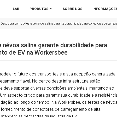
LAR
PRODUTOS
SOBRE NÓS
INFORMAÇÕES
Descubra como o teste de névoa salina garante durabilidade para conectores de carre
névoa salina garante durabilidade para
nto de EV na Workersbee
emodelar o futuro dos transportes e a sua adopção generalizada
egamento fiável. No centro desta infra-estrutura estão
ue deve suportar diversas condições ambientais, mantendo ao
aspecto crítico para garantir sua durabilidade é a resistênci
radação ao longo do tempo. Na Workersbee, os testes de névo
 fornecimento de conectores de carregamento de alta
e atendem às demandas da indústria de EV.