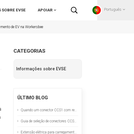
Português
 SOBRE EVSE
APOIAR
gamento de EV na Workersbee
English
CATEGORIAS
Français
Informações sobre EVSE
Deutsch
Русский
ÚLTIMO BLOG
Italiano
a
Quando um conector CCS1 com resfriamento natural é a opção ideal
español
a
Guia de seleção de conectores CCS1 para projetos de carregamento rápido CC na América do Norte
Português
Extensão elétrica para carregamento portátil de veículos elétricos: lista de verificação de segurança e teste de temperatura.