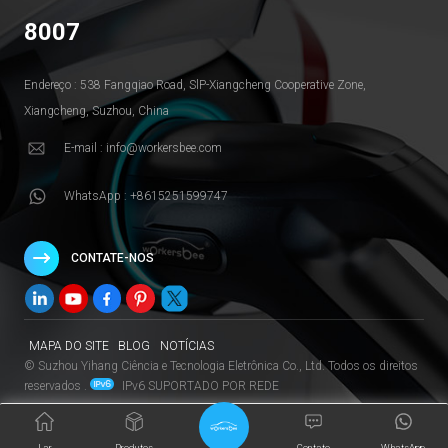
8007
Endereço : 538 Fangqiao Road, SlP-Xiangcheng Cooperative Zone,
Xiangcheng, Suzhou, China
E-mail : info@workersbee.com
WhatsApp : +8615251599747
CONTATE-NOS
MAPA DO SITE
BLOG
NOTÍCIAS
© Suzhou Yihang Ciência e Tecnologia Eletrônica Co., Ltd. Todos os direitos
reservados .
IPv6 SUPORTADO POR REDE
Lar
Produtos
Contato
WhatsApp