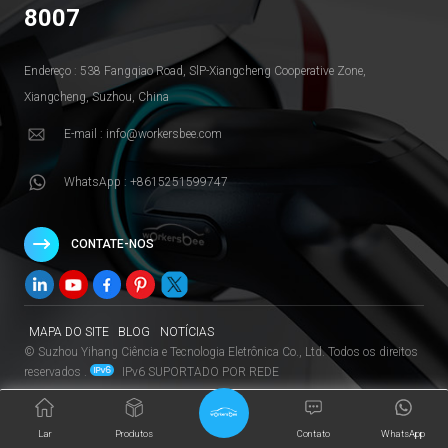
8007
Endereço : 538 Fangqiao Road, SlP-Xiangcheng Cooperative Zone,
Xiangcheng, Suzhou, China
E-mail : info@workersbee.com
WhatsApp : +8615251599747
CONTATE-NOS
MAPA DO SITE
BLOG
NOTÍCIAS
© Suzhou Yihang Ciência e Tecnologia Eletrônica Co., Ltd. Todos os direitos
reservados .
IPv6 SUPORTADO POR REDE
Lar
Produtos
Contato
WhatsApp